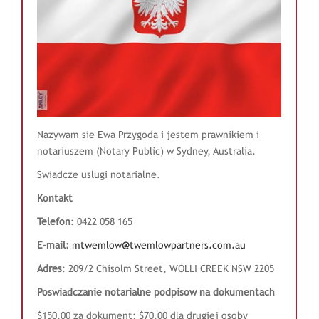
i
g
a
t
i
o
n
Nazywam sie Ewa Przygoda i jestem prawnikiem i
notariuszem (Notary Public) w Sydney, Australia.
Swiadcze uslugi notarialne.
Kontakt
Telefon
: 0422 058 165
E-mail:
mtwemlow
@
twemlowpartners
.
com
.
au
Adres
: 209/2 Chisolm Street, WOLLI CREEK NSW 2205
Poswiadczanie notarialne podpisow na dokumentach
$150.00 za dokument; $70.00 dla drugiej osoby